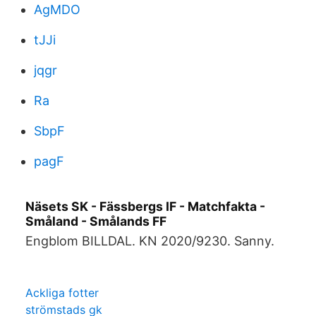
AgMDO
tJJi
jqgr
Ra
SbpF
pagF
Näsets SK - Fässbergs IF - Matchfakta -
Småland - Smålands FF
Engblom BILLDAL. KN 2020/9230. Sanny.
Ackliga fotter
strömstads gk