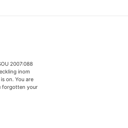
t
d SOU 2007:088
eckling inom
is on. You are
u forgotten your