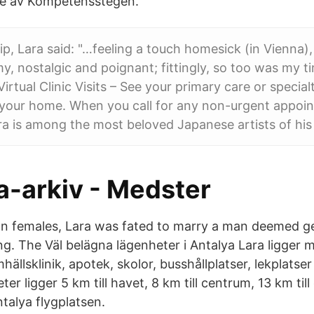
de av Kompetensstegen.
ip, Lara said: "…feeling a touch homesick (in Vienna),
y, nostalgic and poignant; fittingly, so too was my 
rtual Clinic Visits – See your primary care or special
 your home. When you call for any non-urgent appoin
 is among the most beloved Japanese artists of his
a-arkiv - Medster
ian females, Lara was fated to marry a man deemed gen
ng. The Väl belägna lägenheter i Antalya Lara ligger 
hällsklinik, apotek, skolor, busshållplatser, lekplatser
er ligger 5 km till havet, 8 km till centrum, 13 km till
ntalya flygplatsen.