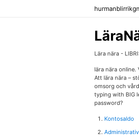
hurmanblirrik
LäraNä
Lära nära - LIBR
lära nära online
Att lära nära – 
omsorg och vård 
typing with BIG 
password?
Kontosaldo
Administrativ