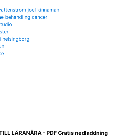
wattenstrom joel kinnaman
e behandling cancer
tudio
ster
i helsingborg
un
se
ILL LÄRANÄRA - PDF Gratis nedladdning