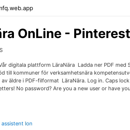
gmfq.web.app
ra OnLine - Pinteres
IS
. Vår digitala plattform LäraNära Ladda ner PDF me
stöd till kommuner för verksamhetsnära kompetensutv
av äldre i PDF-filformat LäraNära. Log in. Caps lock 
letters! No password? Are you a new user or have yo
 assistent lon