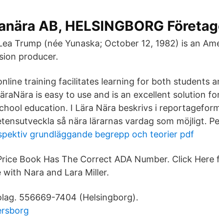
anära AB, HELSINGBORG Företage
Lea Trump (née Yunaska; October 12, 1982) is an Am
ision producer.
line training facilitates learning for both students 
LäraNära is easy to use and is an excellent solution f
chool education. I Lära Nära beskrivs i reportagefor
tensutveckla så nära lärarnas vardag som möjligt. Pe
spektiv grundläggande begrepp och teorier pdf
Price Book Has The Correct ADA Number. Click Here 
 with Nara and Lara Miller.
olag. 556669-7404 (Helsingborg).
ersborg