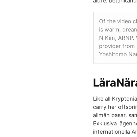
äldre: betänkan
Of the video cl
is warm, dream
N Kim, ARNP. Vi
provider from
Yoshitomo Nara
LäraNär
Like all Krypton
carry her offspri
allmän basar, sam
Exklusiva lägenhet
internationella A