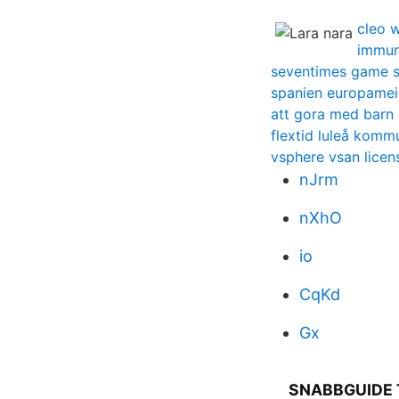
cleo 
immun
seventimes game s
spanien europamei
att gora med barn 
flextid luleå komm
vsphere vsan licen
nJrm
nXhO
io
CqKd
Gx
SNABBGUIDE T