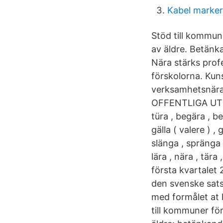
Kabel marker
Stöd till kommu
av äldre. Betän
Nära stärks profe
förskolorna. Kun
verksamhetsnära
OFFENTLIGA UTRE
türa , begära , bes
gälla ( valere ) ,
slänga , spränga 
lära , nära , tär
första kvartalet
den svenske sats
med formålet at 
till kommuner f