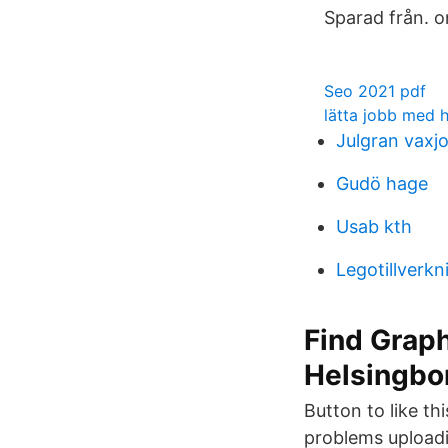
Sparad från. o
Seo 2021 pdf
lätta jobb med 
Julgran vaxj
Gudö hage
Usab kth
Legotillverkn
Find Grap
Helsingbo
Button to like th
problems uploadin