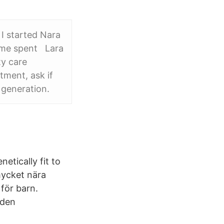
 I started Nara
time spent Lara
ty care
tment, ask if
 generation.
etically fit to
mycket nära
 för barn.
 den