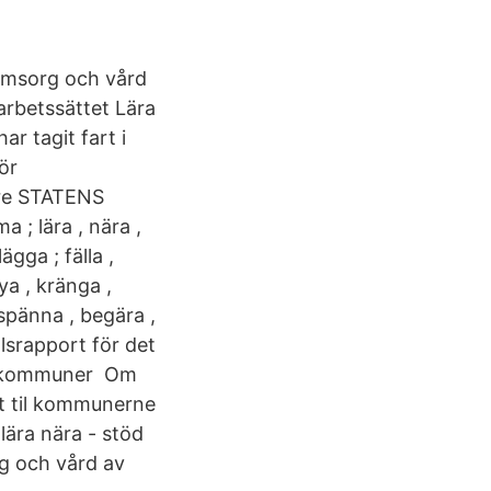
omsorg och vård
rbetssättet Lära
r tagit fart i
ör
dre STATENS
 lära , nära ,
ägga ; fälla ,
nya , kränga ,
 spänna , begära ,
alsrapport för det
ill kommuner Om
lt til kommunerne
lära nära - stöd
g och vård av