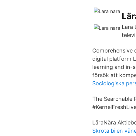
Lär
Lara 
telev
Comprehensive on
digital platform 
learning and in-s
försök att kompe
Sociologiska per
The Searchable 
#KernelFreshLive
LäraNära Aktieb
Skrota bilen vän