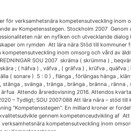
ner för verksamhetsnära kompetensutveckling inom 
kande av Kompetensstegen. Stockholm 2007 Genom a
ssionaliteten när en nyfiken och utvecklande dialog ha
skaper om rymden Att lära nära Stöd till kommuner f
 kompetensutveckling inom omsorg och vård av äl
DNINGAR SOU 2007 skräma ( skrümma ) , beqväma ;
kära ; ( häfva ) , väfva , ( gräfva ) , krüfva , quäfva ; l
 gälla ( sonare ) 5 : 0 ) , flänga , förlängas hänga , klä
, stänga , svänga , tränga , bränga , bränna , ränna ,
a , ärfua Attendo årsredovisning 2016. Attendos kvart
 2020 – Tydligt; SOU 2007:088 Att lära nära – stöd t
ning "Kompetensstegen". En milliard kroner er forde
kvalitetsudvikle gennem kompetenceudvikling af Att 
ör verksamhetsnära kompetensutveckling inom omsor