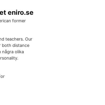
t eniro.se
erican former
and teachers. Our
or both distance
m några olika
rsonality.
for