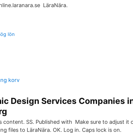
nline.laranara.se LäraNära.
hög lön
o
ing korv
hic Design Services Companies i
rg
is content. SS. Published with Make sure to adjust it
g files to LäraNära. OK. Log in. Caps lock is on.