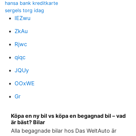
hansa bank kreditkarte
sergels torg idag
IEZwu
ZkAu
Rjwc
qiqc
JQUy
OOxWE
Gr
Köpa en ny bil vs köpa en begagnad bil – vad
är bäst? Bilar
Alla begagnade bilar hos Das WeltAuto är