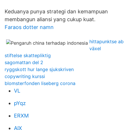
Keduanya punya strategi dan kemampuan
membangun aliansi yang cukup kuat.
Faraos dotter namn
hittapunktse ab
växel
stiftelse skattepliktig
sagomattan del 2
ryggskott hur lange sjukskriven
copywriting kurssi
blomsterfonden liseberg corona
VL
pYqz
ERXM
AlX