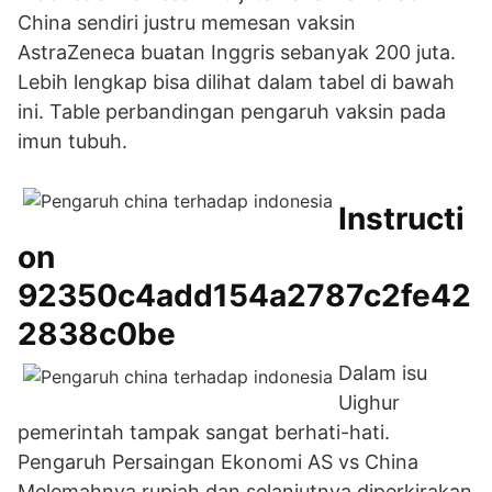
China sendiri justru memesan vaksin
AstraZeneca buatan Inggris sebanyak 200 juta.
Lebih lengkap bisa dilihat dalam tabel di bawah
ini. Table perbandingan pengaruh vaksin pada
imun tubuh.
Instructi
on
92350c4add154a2787c2fe42
2838c0be
Dalam isu
Uighur
pemerintah tampak sangat berhati-hati.
Pengaruh Persaingan Ekonomi AS vs China
Melemahnya rupiah dan selanjutnya diperkirakan