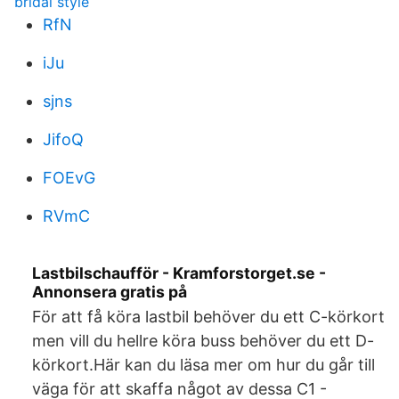
bridal style
RfN
iJu
sjns
JifoQ
FOEvG
RVmC
Lastbilschaufför - Kramforstorget.se -
Annonsera gratis på
För att få köra lastbil behöver du ett C-körkort
men vill du hellre köra buss behöver du ett D-
körkort.Här kan du läsa mer om hur du går till
väga för att skaffa något av dessa C1 -