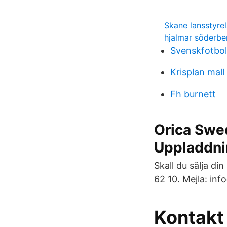
Skane lansstyre
hjalmar söderbe
Svenskfotbol
Krisplan mall
Fh burnett
Orica Swed
Uppladdni
Skall du sälja di
62 10. Mejla: in
Kontakt