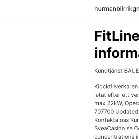
hurmanblirrik
FitLin
inform
Kundtjänst BAU
Klocktillverkare
letat efter ett 
max 22kW, Opera
707700 Updated: 
Kontakta oss Ku
SveaCasino.se Co
concentrations in