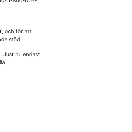
ns? 1-800-626-
, och för att
nde stöd.
 Just nu endast
la