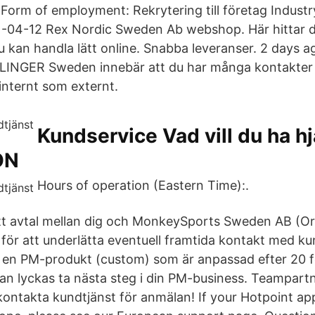
Form of employment: Rekrytering till företag Industry
-04-12 Rex Nordic Sweden Ab webshop. Här hittar du
 kan handla lätt online. Snabba leveranser. 2 days a
KLINGER Sweden innebär att du har många kontakter
internt som externt.
Kundservice Vad vill du ha h
ON
Hours of operation (Eastern Time):.
ett avtal mellan dig och MonkeySports Sweden AB (Org
 för att underlätta eventuell framtida kontakt med ku
 en PM-produkt (custom) som är anpassad efter 20 f
kan lyckas ta nästa steg i din PM-business. Teampartn
 kontakta kundtjänst för anmälan! If your Hotpoint ap