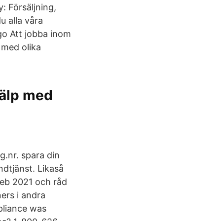
: Försäljning,
 alla våra
go Att jobba inom
 med olika
jälp med
.nr. spara din
ndtjänst. Likaså
eb 2021 och råd
ers i andra
pliance was