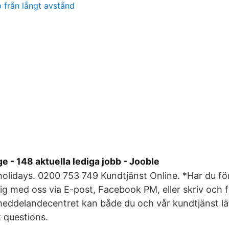
 från långt avstånd
e - 148 aktuella lediga jobb - Jooble
holidays. 0200 753 749 Kundtjänst Online. *Har du f
g med oss via E-post, Facebook PM, eller skriv och f
ddelandecentret kan både du och vår kundtjänst lätt
k questions.