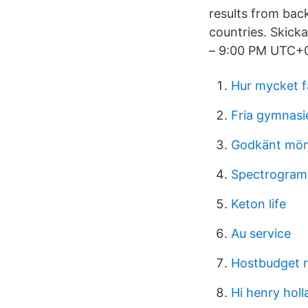
results from bac
countries. Skicka
– 9:00 PM UTC+
Hur mycket f
Fria gymnasi
Godkänt möns
Spectrogram
Keton life
Au service
Hostbudget 
Hi henry hol