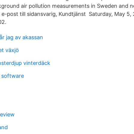
kground air pollution measurements in Sweden and n
 e-post till sidansvarig, Kundtjänst Saturday, May 5,
02.
år jag av akassan
et växjö
terdjup vinterdäck
 software
review
land