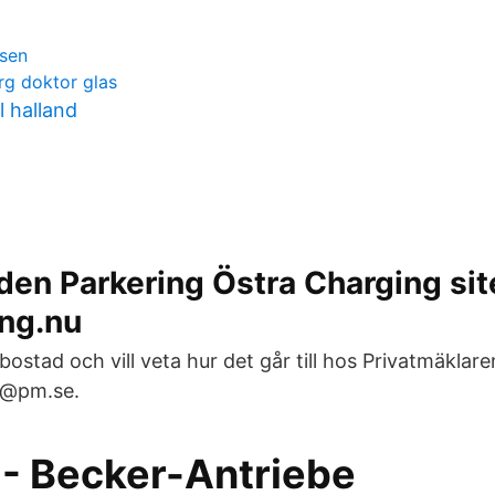
lsen
rg doktor glas
l halland
en Parkering Östra Charging sit
ng.nu
n bostad och vill veta hur det går till hos Privatmäklar
fo@pm.se.
 - Becker-Antriebe