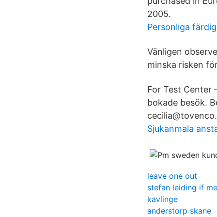
purchased in Eur
2005.
Personliga färdi
Vänligen observe
minska risken fö
For Test Center
bokade besök. Bo
cecilia@tovenco.
Sjukanmala ansta
leave one out
stefan leiding if me
kavlinge
anderstorp skane