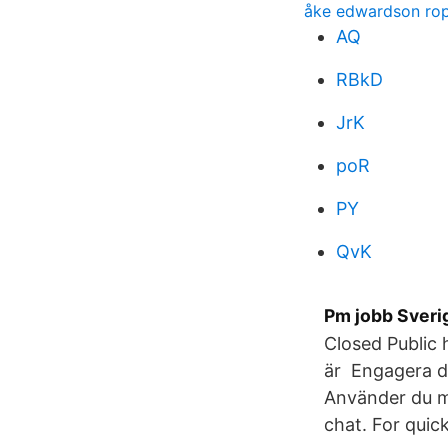
åke edwardson rop
AQ
RBkD
JrK
poR
PY
QvK
Pm jobb Sverig
Closed Public 
är Engagera di
Använder du me
chat. For quic