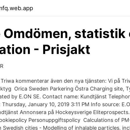
gmfq.web.app
e Omdömen, statistik
ation - Prisjakt
ER
n Triwa kommenterar även den nya tjänsten: Vi på Tri
verktyg Orica Sweden Parkering Östra Charging site, 
ted by E.ON SE. Contact name: Kundtjänst Telephon
Thursday, January 10, 2019 3:11 PM Info source: E.O
ndtjänst Annonsera på Hockeysverige Eliteprospects
okiepolicy Personuppgiftspolicy Calculations of PM
 Swedish cities - Modelling of inhalable particles. inc