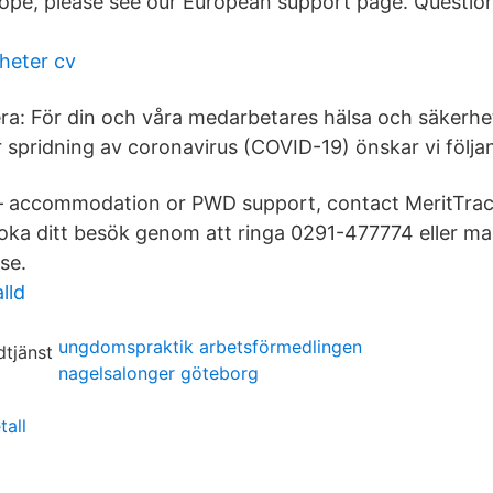
ope, please see our European support page. Questio
gheter cv
ra: För din och våra medarbetares hälsa och säkerhet
r spridning av coronavirus (COVID-19) önskar vi följa
 – accommodation or PWD support, contact MeritTrac
ka ditt besök genom att ringa 0291-477774 eller mai
se.
lld
ungdomspraktik arbetsförmedlingen
nagelsalonger göteborg
tall