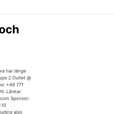
 och
wa har länge
Type 2 Outlet @
e: +46 771
N. Länkar.
.com Sponsor:
-10
luding also